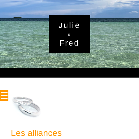
Julie
&
Fred
☰
Les alliances