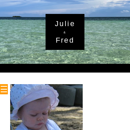
Julie
&
Fred
☰