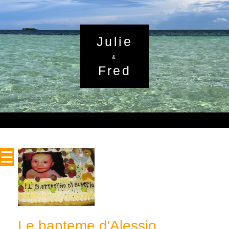
Julie
&
Fred
☰
Le bapteme d'Alessio