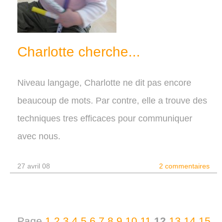
Charlotte cherche...
Niveau langage, Charlotte ne dit pas encore
beaucoup de mots. Par contre, elle a trouve des
techniques tres efficaces pour communiquer
avec nous.
27 avril 08
2 commentaires
Page
1
2
3
4
5
6
7
8
9
10
11
12
13
14
15