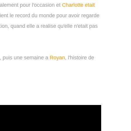
alement pour l'occasion et
Charlotte etait
tient le record du monde pour avoir regarde
on, quand elle a realise qu'elle n'etait pas
, puis une semaine a
Royan
, l'histoire de