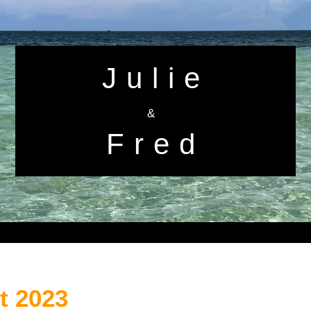
Julie
&
Fred
t 2023