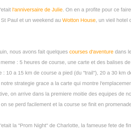
'etait
l'anniversaire de Julie
. On en a profite pour ce fai
 St Paul et un weekend au
Wotton House
, un vieil hote
juin, nous avons fait quelques
courses d'aventure
dans l
e meme : 5 heures de course, une carte et des balises de 
: 10 a 15 km de course a pied (du "trail"), 20 a 30 km 
 notre strategie grace a la carte qui montre l'emplaceme
tive, on arrive dans la premiere moitie des equipes de n
 on se perd facilement et la course se finit en promena
 c'etait la "Prom Night" de Charlotte, la fameuse fete de f