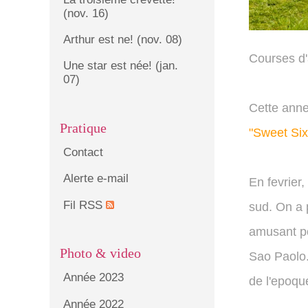
(nov. 16)
Arthur est ne! (nov. 08)
Courses d'
Une star est née! (jan.
07)
Cette ann
Pratique
"Sweet Six
Contact
Alerte e-mail
En fevrier,
Fil RSS
sud. On a 
amusant pou
Photo & video
Sao Paolo.
Année 2023
de l'epoqu
Année 2022