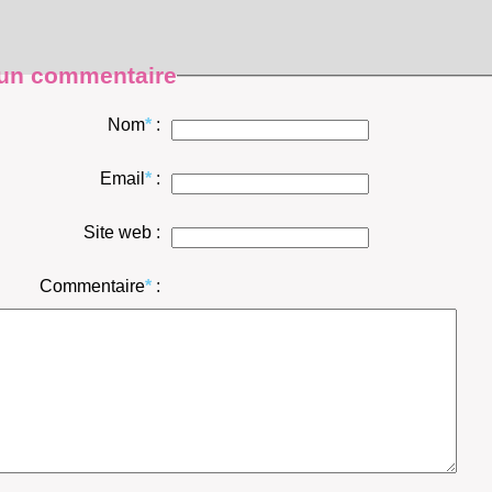
 un commentaire
Nom
*
:
Email
*
:
Site web :
Commentaire
*
: