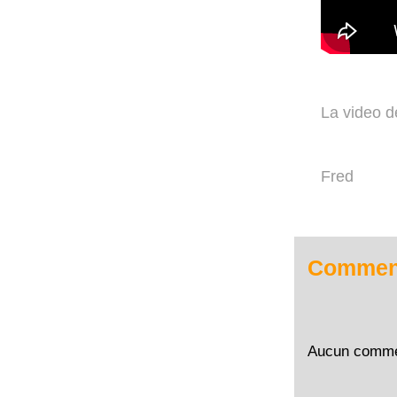
La video d
Fred
Comment
Aucun comme