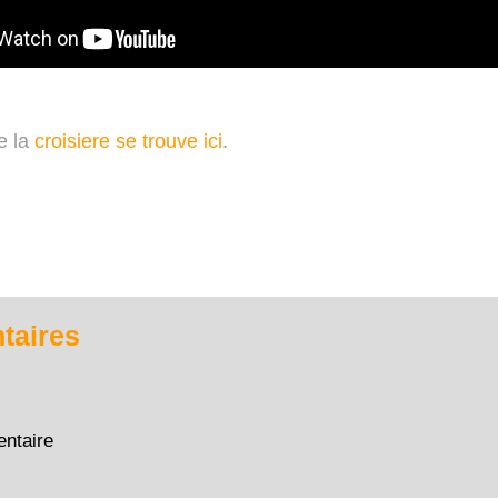
e la
croisiere se trouve ici
.
aires
ntaire