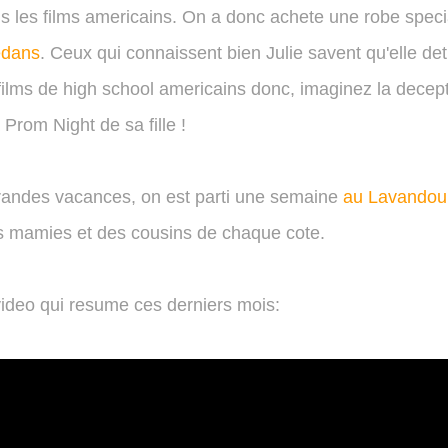
s les films americains. On a donc achete une robe speci
edans
. Ceux qui connaissent bien Julie savent qu'elle de
films de high school americains donc, imaginez la decepti
a Prom Night de sa fille !
randes vacances, on est parti une semaine
au Lavandou
es mamies et des cousins de chaque cote.
video qui resume ces derniers mois: