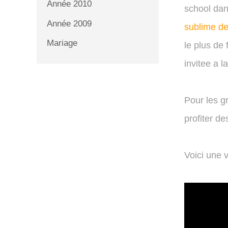
Année 2010
school dan
Année 2009
sublime d
Mariage
le plus de 
invitee a l
Pour les g
profiter d
Voici une 