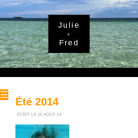
Julie
&
Fred
☰
Été 2014
ECRIT LE 25 AOUT 14